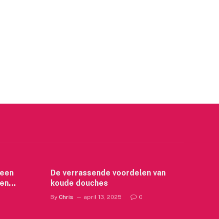
 een
De verrassende voordelen van
een
koude douches
By
Chris
april 13, 2025
0