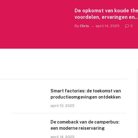
De opkomst van koude the
voordelen, ervaringen en
veiligheidstips
By
Chris
april 14, 2025
0
Smart factories: de toekomst van
productieomgevingen ontdekken
april 13, 2025
De comeback van de camperbus:
een moderne reiservaring
april 14, 2025