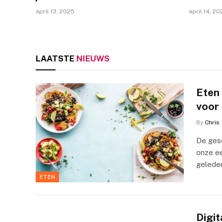
april 13, 2025
april 14, 20
LAATSTE
NIEUWS
Eten
voor 
By
Chris
De ges
onze ee
gelede
ETEN
Digit