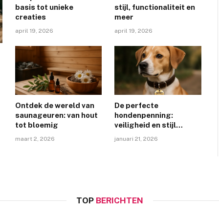
basis tot unieke
stijl, functionaliteit en
creaties
meer
april 19, 2026
april 19, 2026
Ontdek de wereld van
De perfecte
saunageuren: van hout
hondenpenning:
tot bloemig
veiligheid en stijl
gecombineerd
maart 2, 2026
januari 21, 2026
TOP
BERICHTEN