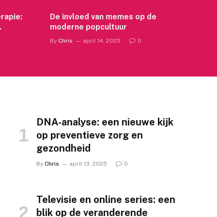
rapie:
De invloed van memes op de
moderne popcultuur
By
Chris
april 14, 2025
0
DNA-analyse: een nieuwe kijk
op preventieve zorg en
gezondheid
By
Chris
april 13, 2025
0
Televisie en online series: een
blik op de veranderende