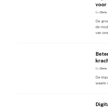
voor
By
Chris
De groe
de mode
van ons
Beter
krac
By
Chris
De impa
waarin 
Digit