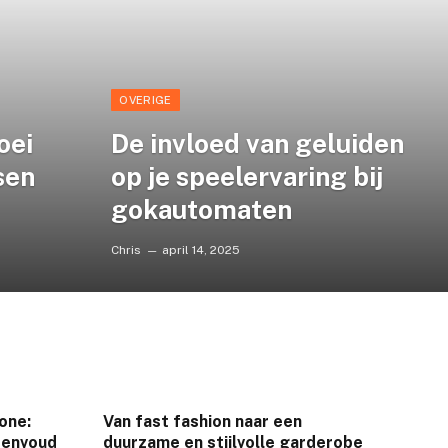
OVERIGE
oei
De invloed van geluiden
sen
op je speelervaring bij
gokautomaten
Chris
april 14, 2025
one:
Van fast fashion naar een
eenvoud
duurzame en stijlvolle garderobe