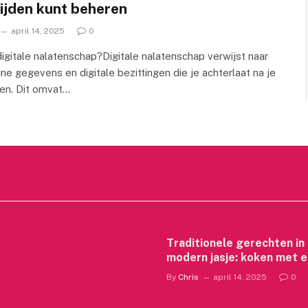
ijden kunt beheren
april 14, 2025
0
digitale nalatenschap?Digitale nalatenschap verwijst naar
line gegevens en digitale bezittingen die je achterlaat na je
den. Dit omvat…
ende
Traditionele gerechten in
modern jasje: koken met 
eigentijdse twist
By
Chris
april 14, 2025
0