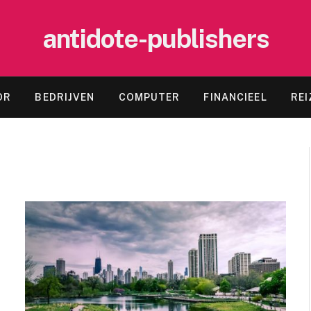
antidote-publishers
OR
BEDRIJVEN
COMPUTER
FINANCIEEL
REI