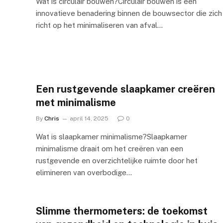
Wat is circulair bouwen?Circulair bouwen is een
innovatieve benadering binnen de bouwsector die zich
richt op het minimaliseren van afval…
Een rustgevende slaapkamer creëren
met minimalisme
By
Chris
april 14, 2025
0
Wat is slaapkamer minimalisme?Slaapkamer
minimalisme draait om het creëren van een
rustgevende en overzichtelijke ruimte door het
elimineren van overbodige…
Slimme thermometers: de toekomst