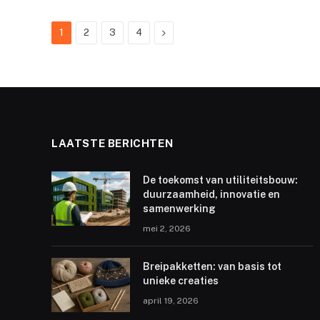
Next
1
2
3
4
LAATSTE BERICHTEN
De toekomst van utiliteitsbouw:
duurzaamheid, innovatie en
samenwerking
mei 2, 2026
Breipakketten: van basis tot
unieke creaties
april 19, 2026