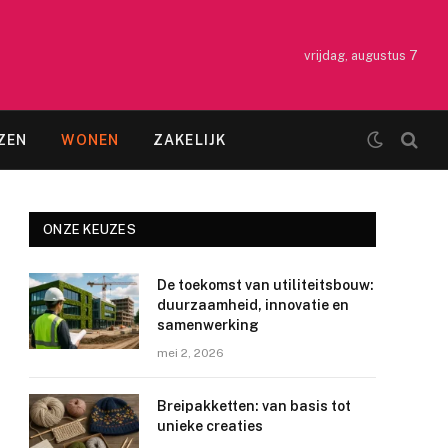
vrijdag, augustus 7
ZEN
WONEN
ZAKELIJK
ONZE KEUZES
De toekomst van utiliteitsbouw:
duurzaamheid, innovatie en
samenwerking
mei 2, 2026
Breipakketten: van basis tot
unieke creaties