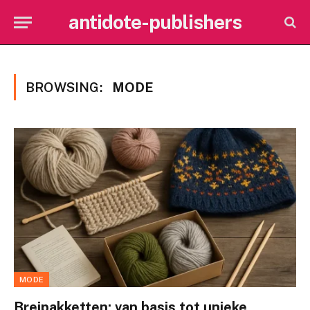
antidote-publishers
BROWSING:
MODE
MODE
Breipakketten: van basis tot unieke