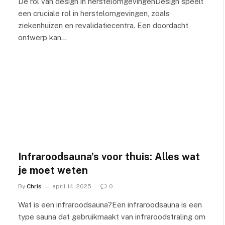
De rol van design in herstelomgevingenDesign speelt
een cruciale rol in herstelomgevingen, zoals
ziekenhuizen en revalidatiecentra. Een doordacht
ontwerp kan…
Infraroodsauna’s voor thuis: Alles wat
je moet weten
By
Chris
april 14, 2025
0
Wat is een infraroodsauna?Een infraroodsauna is een
type sauna dat gebruikmaakt van infraroodstraling om