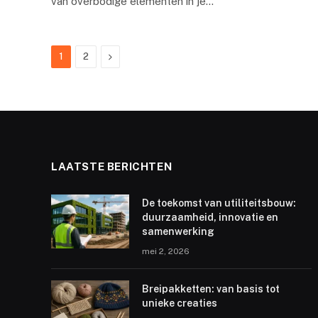
van overbodige elementen in je…
Next
1
2
LAATSTE BERICHTEN
De toekomst van utiliteitsbouw:
duurzaamheid, innovatie en
samenwerking
mei 2, 2026
Breipakketten: van basis tot
unieke creaties