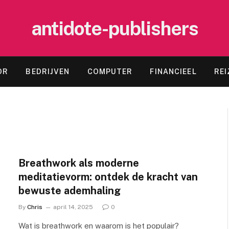
antidote-publishers
OR
BEDRIJVEN
COMPUTER
FINANCIEEL
REI
Breathwork als moderne
meditatievorm: ontdek de kracht van
bewuste ademhaling
By
Chris
april 14, 2025
0
Wat is breathwork en waarom is het populair?