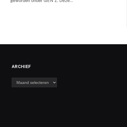
geworden onder GEN Z. Deze…
ARCHIEF
archief