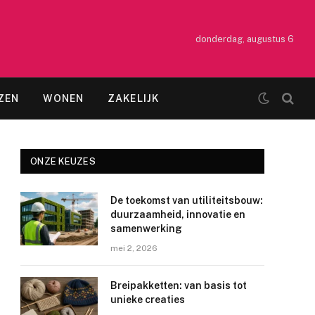
donderdag, augustus 6
ZEN
WONEN
ZAKELIJK
ONZE KEUZES
De toekomst van utiliteitsbouw:
duurzaamheid, innovatie en
samenwerking
mei 2, 2026
Breipakketten: van basis tot
unieke creaties