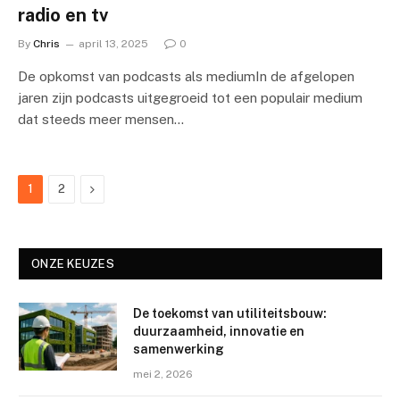
radio en tv
By
Chris
april 13, 2025
0
De opkomst van podcasts als mediumIn de afgelopen
jaren zijn podcasts uitgegroeid tot een populair medium
dat steeds meer mensen…
Next
1
2
ONZE KEUZES
De toekomst van utiliteitsbouw:
duurzaamheid, innovatie en
samenwerking
mei 2, 2026