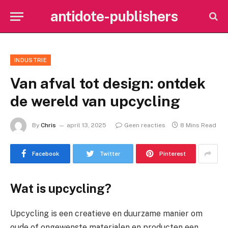
antidote-publishers
INDUSTRIE
Van afval tot design: ontdek
de wereld van upcycling
By
Chris
april 13, 2025
Geen reacties
8 Mins Read
Facebook
Twitter
Pinterest
Wat is upcycling?
Upcycling is een creatieve en duurzame manier om
oude of ongewenste materialen en producten een