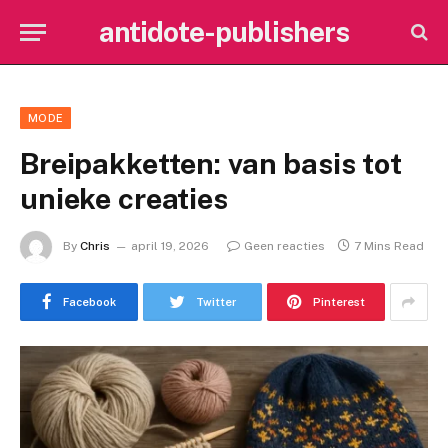
antidote-publishers
MODE
Breipakketten: van basis tot
unieke creaties
By
Chris
april 19, 2026
Geen reacties
7 Mins Read
Facebook
Twitter
Pinterest