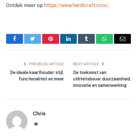
Ontdek meer op
https://www.hardicraft.com/
.
Facebook
Twitter
Pinterest
LinkedIn
Tumblr
WhatsApp
Emai
PREVIOUS ARTICLE
NEXT ARTICLE
De ideale kaarthouder: stijl,
De toekomst van
functionaliteit en meer
utiliteitsbouw: duurzaamheid,
innovatie en samenwerking
Chris
Website