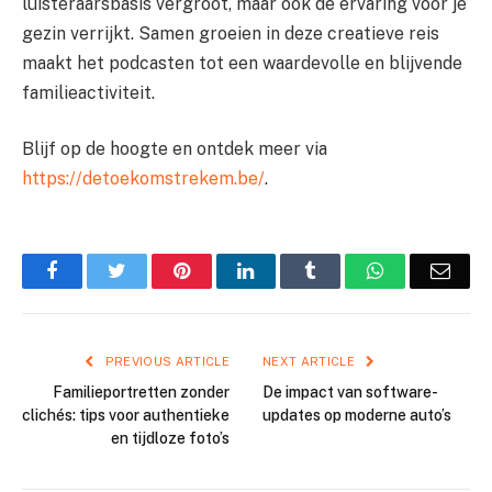
luisteraarsbasis vergroot, maar ook de ervaring voor je
gezin verrijkt. Samen groeien in deze creatieve reis
maakt het podcasten tot een waardevolle en blijvende
familieactiviteit.
Blijf op de hoogte en ontdek meer via
https://detoekomstrekem.be/
.
Facebook
Twitter
Pinterest
LinkedIn
Tumblr
WhatsApp
Emai
PREVIOUS ARTICLE
NEXT ARTICLE
Familieportretten zonder
De impact van software-
clichés: tips voor authentieke
updates op moderne auto’s
en tijdloze foto’s