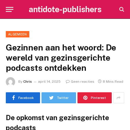
antidote-publishers
ALGEMEEN
Gezinnen aan het woord: De
wereld van gezinsgerichte
podcasts ontdekken
By
Chris
april 14, 2025
Geen reacties
8 Mins Read
Facebook
Twitter
Pinterest
De opkomst van gezinsgerichte
podcasts