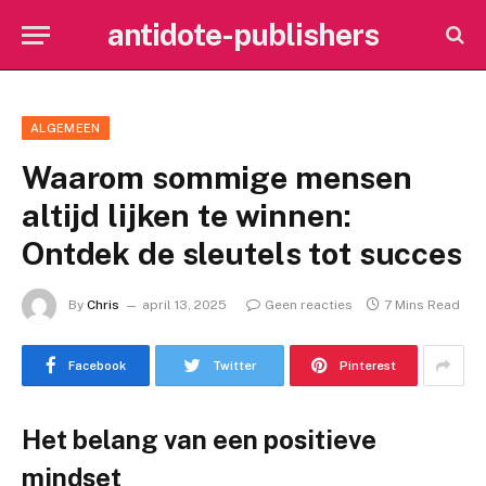
antidote-publishers
ALGEMEEN
Waarom sommige mensen
altijd lijken te winnen:
Ontdek de sleutels tot succes
By
Chris
april 13, 2025
Geen reacties
7 Mins Read
Facebook
Twitter
Pinterest
Het belang van een positieve
mindset