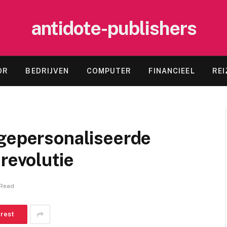
antidote-publishers
OR
BEDRIJVEN
COMPUTER
FINANCIEEL
REI
 gepersonaliseerde
revolutie
 Read
erest