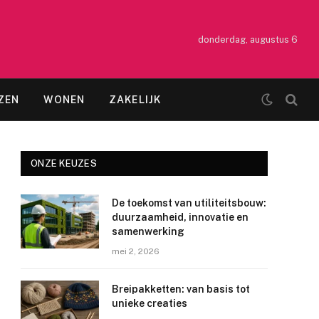
donderdag, augustus 6
ZEN
WONEN
ZAKELIJK
ONZE KEUZES
De toekomst van utiliteitsbouw:
duurzaamheid, innovatie en
samenwerking
mei 2, 2026
Breipakketten: van basis tot
unieke creaties