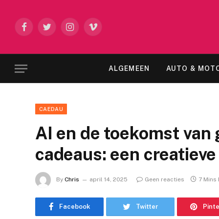
Facebook
Twitter
Instagram
Vimeo
ALGEMEEN
AUTO & MOT
CAEDAU
AI en de toekomst van
cadeaus: een creatieve 
By
Chris
april 14, 2025
Geen reacties
7 Mins
Facebook
Twitter
Pint