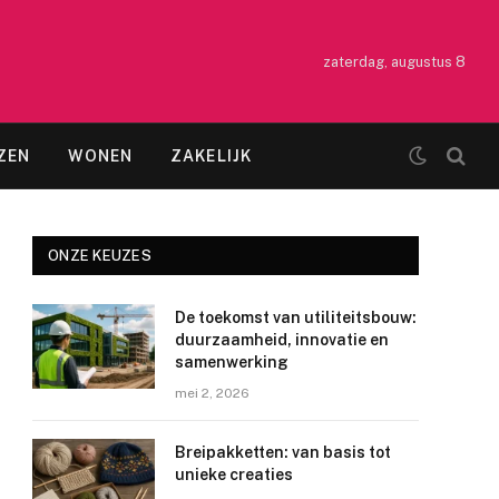
zaterdag, augustus 8
ZEN
WONEN
ZAKELIJK
ONZE KEUZES
De toekomst van utiliteitsbouw:
duurzaamheid, innovatie en
samenwerking
mei 2, 2026
Breipakketten: van basis tot
unieke creaties