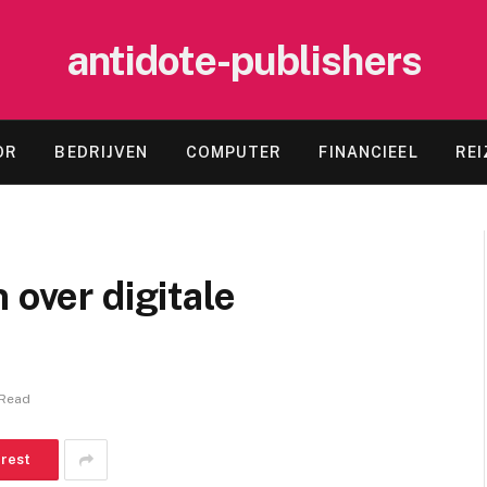
antidote-publishers
OR
BEDRIJVEN
COMPUTER
FINANCIEEL
REI
 over digitale
 Read
erest