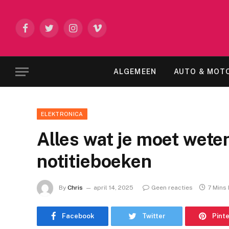
Facebook
Twitter
Instagram
Vimeo
ALGEMEEN
AUTO & MOT
ELEKTRONICA
Alles wat je moet weten
notitieboeken
By
Chris
april 14, 2025
Geen reacties
7 Mins
Facebook
Twitter
Pint