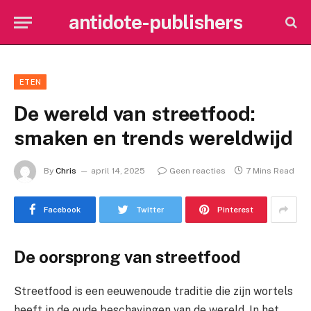
antidote-publishers
ETEN
De wereld van streetfood:
smaken en trends wereldwijd
By
Chris
april 14, 2025
Geen reacties
7 Mins Read
Facebook
Twitter
Pinterest
De oorsprong van streetfood
Streetfood is een eeuwenoude traditie die zijn wortels
heeft in de oude beschavingen van de wereld. In het