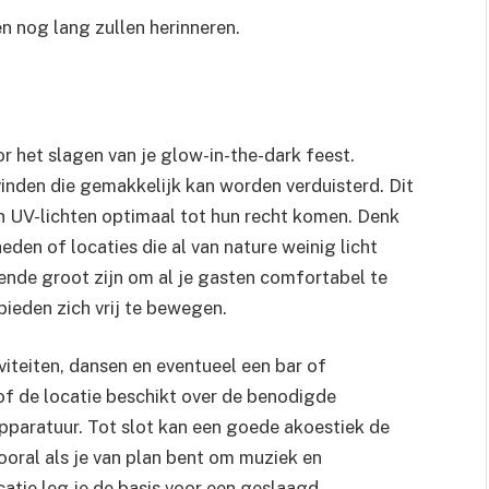
en nog lang zullen herinneren.
oor het slagen van je glow-in-the-dark feest.
 vinden die gemakkelijk kan worden verduisterd. Dit
n UV-lichten optimaal tot hun recht komen. Denk
den of locaties die al van nature weinig licht
ende groot zijn om al je gasten comfortabel te
ieden zich vrij te bewegen.
viteiten, dansen en eventueel een bar of
of de locatie beschikt over de benodigde
pparatuur. Tot slot kan een goede akoestiek de
vooral als je van plan bent om muziek en
catie leg je de basis voor een geslaagd