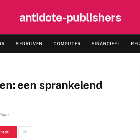
antidote-publishers
OR
BEDRIJVEN
COMPUTER
FINANCIEEL
REI
ten: een sprankelend
 Read
erest