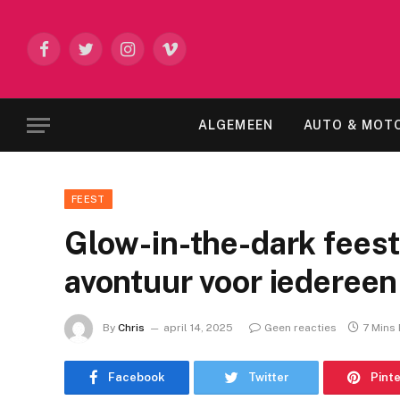
Facebook
Twitter
Instagram
Vimeo
ALGEMEEN
AUTO & MOT
FEEST
Glow-in-the-dark fees
avontuur voor iedereen
By
Chris
april 14, 2025
Geen reacties
7 Mins
Facebook
Twitter
Pint