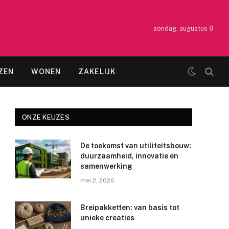
zondag, augustus 9
ZEN
WONEN
ZAKELIJK
ONZE KEUZES
De toekomst van utiliteitsbouw:
duurzaamheid, innovatie en
samenwerking
mei 2, 2026
Breipakketten: van basis tot
unieke creaties