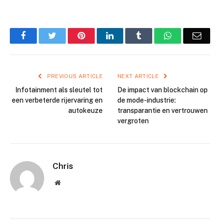
Facebook
Twitter
Pinterest
LinkedIn
Tumblr
WhatsApp
Emai
PREVIOUS ARTICLE
NEXT ARTICLE
Infotainment als sleutel tot
De impact van blockchain op
een verbeterde rijervaring en
de mode-industrie:
autokeuze
transparantie en vertrouwen
vergroten
Chris
Website