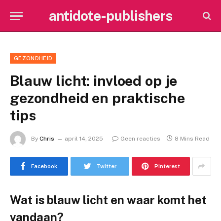
antidote-publishers
GEZONDHEID
Blauw licht: invloed op je
gezondheid en praktische
tips
By
Chris
april 14, 2025
Geen reacties
8 Mins Read
Facebook
Twitter
Pinterest
Wat is blauw licht en waar komt het
vandaan?