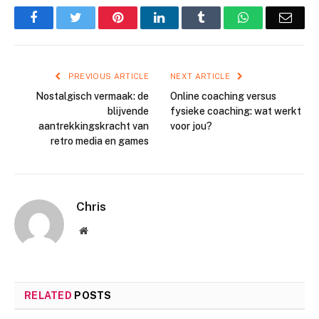
Facebook
Twitter
Pinterest
LinkedIn
Tumblr
WhatsApp
Emai
PREVIOUS ARTICLE
NEXT ARTICLE
Nostalgisch vermaak: de
Online coaching versus
blijvende
fysieke coaching: wat werkt
aantrekkingskracht van
voor jou?
retro media en games
Chris
Website
RELATED
POSTS