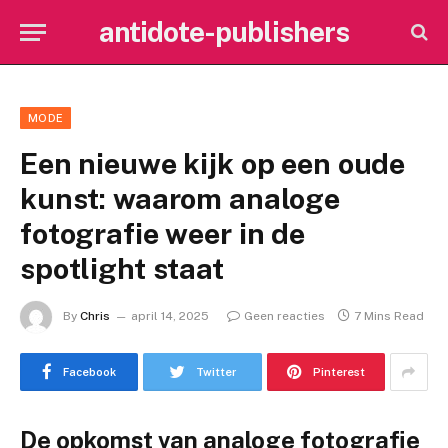
antidote-publishers
MODE
Een nieuwe kijk op een oude
kunst: waarom analoge
fotografie weer in de
spotlight staat
By
Chris
april 14, 2025
Geen reacties
7 Mins Read
Facebook
Twitter
Pinterest
De opkomst van analoge fotografie