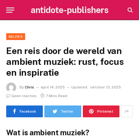
antidote-publishers
MUZIEK
Een reis door de wereld van
ambient muziek: rust, focus
en inspiratie
By
Chris
april 14, 2025
Updated:
oktober 13, 2025
Geen reacties
7 Mins Read
Facebook
Twitter
Pinterest
Wat is ambient muziek?