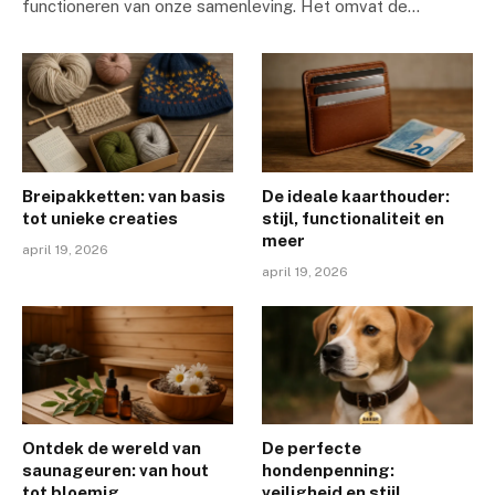
functioneren van onze samenleving. Het omvat de…
Breipakketten: van basis
De ideale kaarthouder:
tot unieke creaties
stijl, functionaliteit en
meer
april 19, 2026
april 19, 2026
Ontdek de wereld van
De perfecte
saunageuren: van hout
hondenpenning:
tot bloemig
veiligheid en stijl