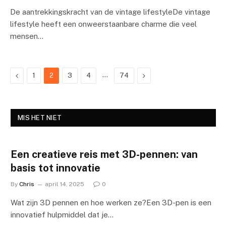
De aantrekkingskracht van de vintage lifestyleDe vintage
lifestyle heeft een onweerstaanbare charme die veel
mensen…
Previous
…
Next
1
2
3
4
74
MIS HET NIET
Een creatieve reis met 3D-pennen: van
basis tot innovatie
By
Chris
april 14, 2025
0
Wat zijn 3D pennen en hoe werken ze?Een 3D-pen is een
innovatief hulpmiddel dat je…