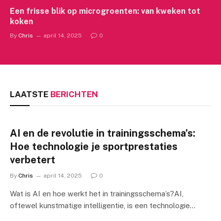
Een frisse blik op microgroenten: van kweken tot
koken
By
Chris
april 14, 2025
0
LAATSTE
BERICHTEN
AI en de revolutie in trainingsschema’s:
Hoe technologie je sportprestaties
verbetert
By
Chris
april 14, 2025
0
Wat is AI en hoe werkt het in trainingsschema’s?AI,
oftewel kunstmatige intelligentie, is een technologie…