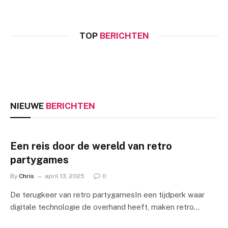
versterken van je relatie in de
Muziek als stille kracht: hoe geluid je
slaapkamer
winkelervaring vormgeeft
TOP
BERICHTEN
Chris
april 13, 2025
Chris
april 14, 2025
NIEUWE
BERICHTEN
Een reis door de wereld van retro
partygames
By
Chris
april 13, 2025
0
De terugkeer van retro partygamesIn een tijdperk waar
digitale technologie de overhand heeft, maken retro…