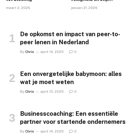
gecombineerd
maart 2, 2026
januari 21, 2026
De opkomst en impact van peer-to-
peer lenen in Nederland
By
Chris
april 14, 2025
0
Een onvergetelijke babymoon: alles
wat je moet weten
By
Chris
april 13, 2025
0
Businesscoaching: Een essentiële
partner voor startende ondernemers
OVERIGE
MUZIEK
Communicatie en intimiteit: het
By
Chris
april 14, 2025
0