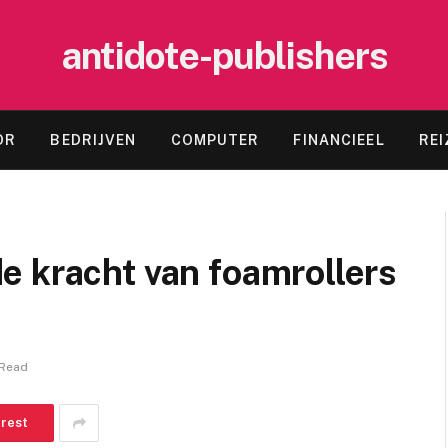
antidote-publishers
OR
BEDRIJVEN
COMPUTER
FINANCIEEL
REI
e kracht van foamrollers
 Read
erest