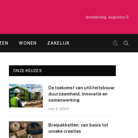
donderdag, augustus 6
ZEN
WONEN
ZAKELIJK
ONZE KEUZES
De toekomst van utiliteitsbouw:
duurzaamheid, innovatie en
samenwerking
mei 2, 2026
Breipakketten: van basis tot
unieke creaties