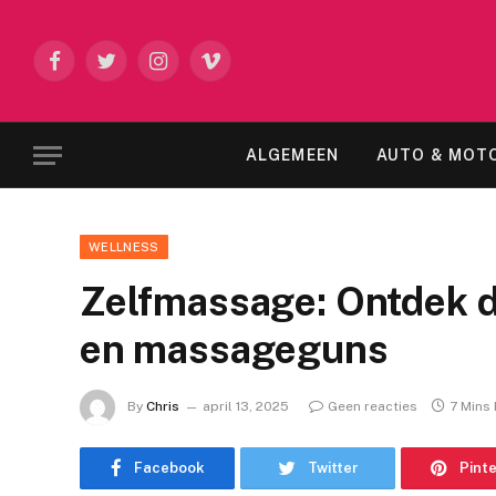
Facebook
Twitter
Instagram
Vimeo
ALGEMEEN
AUTO & MOT
WELLNESS
Zelfmassage: Ontdek d
en massageguns
By
Chris
april 13, 2025
Geen reacties
7 Mins
Facebook
Twitter
Pint