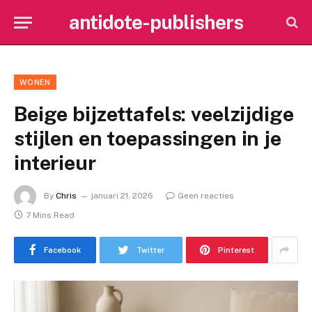
antidote-publishers
WONEN
Beige bijzettafels: veelzijdige
stijlen en toepassingen in je
interieur
By
Chris
januari 21, 2026
Geen reacties
7 Mins Read
Facebook
Twitter
Pinterest