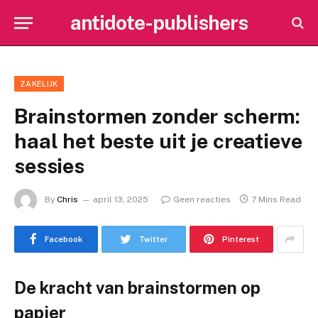
antidote-publishers
ZAKELIJK
Brainstormen zonder scherm:
haal het beste uit je creatieve
sessies
By
Chris
april 13, 2025
Geen reacties
7 Mins Read
Facebook
Twitter
Pinterest
De kracht van brainstormen op
papier