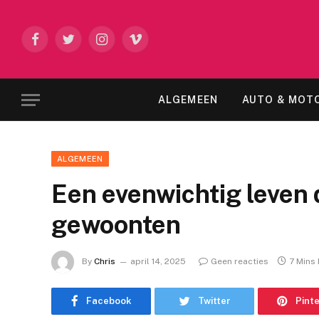
Facebook
Twitter
Instagram
Vimeo
ALGEMEEN
AUTO & MOT
ALGEMEEN
Een evenwichtig leven 
gewoonten
By
Chris
april 14, 2025
Geen reacties
7 Mins
Facebook
Twitter
Pint