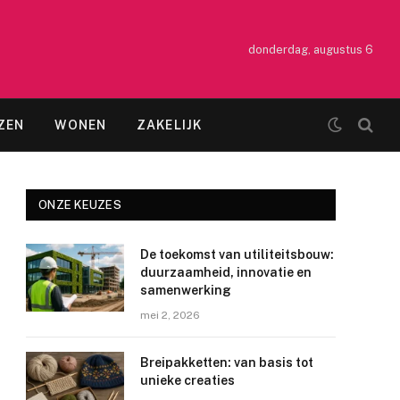
donderdag, augustus 6
ZEN
WONEN
ZAKELIJK
ONZE KEUZES
De toekomst van utiliteitsbouw:
duurzaamheid, innovatie en
samenwerking
mei 2, 2026
Breipakketten: van basis tot
unieke creaties