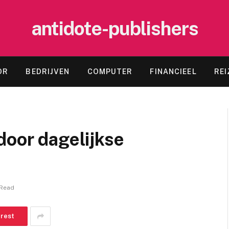
antidote-publishers
OR
BEDRIJVEN
COMPUTER
FINANCIEEL
REI
door dagelijkse
 Read
erest