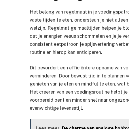
Het belang van regelmaat in je voedingspat
vaste tijden te eten, ondersteun je niet alle
welzijn. Regelmatige maaltijden helpen je bl
dat je energieniveaus schommelen en je je ve
consistent eetpatroon je spijsvertering verb
routine en hierop kan anticiperen.
Dit bevordert een efficiëntere opname van 
verminderen. Door bewust tijd in te plannen v
genieten van je eten en mindful te eten, wat 
Het creëren van een voedingsroutine helpt j
voorbereid bent en minder snel naar ongezond
evenwichtige levensstijl.
Lees meer
De charme van analoge hobby's