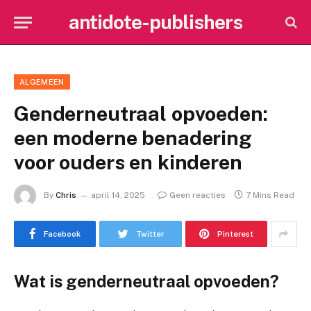
antidote-publishers
ALGEMEEN
Genderneutraal opvoeden:
een moderne benadering
voor ouders en kinderen
By
Chris
april 14, 2025
Geen reacties
7 Mins Read
Facebook
Twitter
Pinterest
Wat is genderneutraal opvoeden?