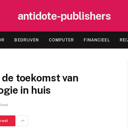
antidote-publishers
OR
BEDRIJVEN
COMPUTER
FINANCIEEL
REI
 de toekomst van
gie in huis
 Read
erest