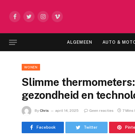
Facebook
Twitter
Instagram
Vimeo
ALGEMEEN
AUTO & MOT
WONEN
Slimme thermometers:
gezondheid en technolo
By
Chris
april 14, 2025
Geen reacties
7 Mins
Facebook
Twitter
Pint