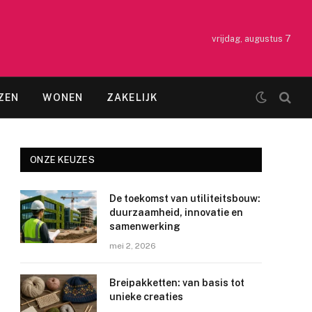
vrijdag, augustus 7
ZEN
WONEN
ZAKELIJK
ONZE KEUZES
De toekomst van utiliteitsbouw:
duurzaamheid, innovatie en
samenwerking
mei 2, 2026
Breipakketten: van basis tot
unieke creaties