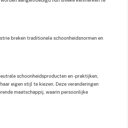
 worden aangemoedigd hun unieke kenmerken te
ustrie breken traditionele schoonheidsnormen en
eutrale schoonheidsproducten en -praktijken,
 haar eigen stijl te kiezen. Deze veranderingen
erende maatschappij, waarin persoonlijke