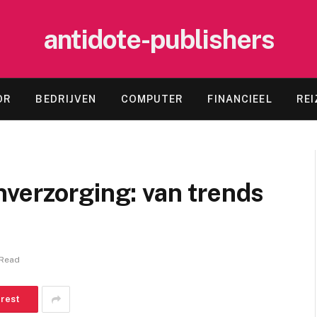
antidote-publishers
OR
BEDRIJVEN
COMPUTER
FINANCIEEL
REI
verzorging: van trends
 Read
erest