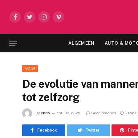
Facebook
Twitter
Instagram
Vimeo
ALGEMEEN
AUTO & MOT
MODE
De evolutie van mannen
tot zelfzorg
By
Chris
april 13, 2025
Geen reacties
7 Mins
Facebook
Twitter
Pint