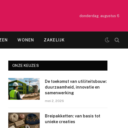
donderdag, augustus 6
ZEN
WONEN
ZAKELIJK
ONZE KEUZES
De toekomst van utiliteitsbouw:
duurzaamheid, innovatie en
samenwerking
mei 2, 2026
Breipakketten: van basis tot
unieke creaties