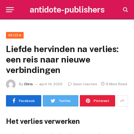
antidote-publishers
REIZEN
Liefde hervinden na verlies:
een reis naar nieuwe
verbindingen
By
Chris
april 14, 2025
Geen reacties
8 Mins Read
Facebook
Twitter
Pinterest
Het verlies verwerken