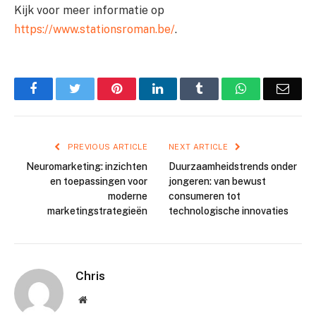
Kijk voor meer informatie op
https://www.stationsroman.be/
.
Facebook
Twitter
Pinterest
LinkedIn
Tumblr
WhatsApp
Emai
PREVIOUS ARTICLE
NEXT ARTICLE
Neuromarketing: inzichten
Duurzaamheidstrends onder
en toepassingen voor
jongeren: van bewust
moderne
consumeren tot
marketingstrategieën
technologische innovaties
Chris
Website