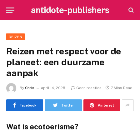
antidote-publishers
REIZEN
Reizen met respect voor de
planeet: een duurzame
aanpak
By
Chris
april 14, 2025
Geen reacties
7 Mins Read
Facebook
Twitter
Pinterest
Wat is ecotoerisme?