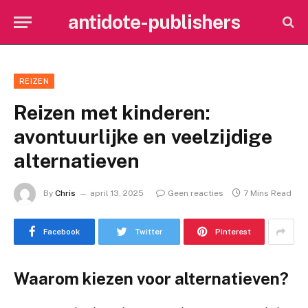
antidote-publishers
REIZEN
Reizen met kinderen:
avontuurlijke en veelzijdige
alternatieven
By
Chris
april 13, 2025
Geen reacties
7 Mins Read
Facebook
Twitter
Pinterest
Waarom kiezen voor alternatieven?