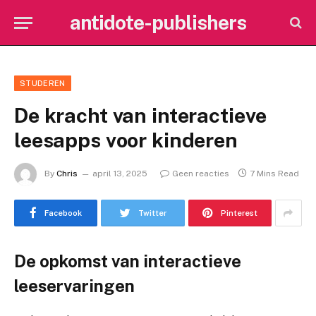
antidote-publishers
STUDEREN
De kracht van interactieve
leesapps voor kinderen
By
Chris
april 13, 2025
Geen reacties
7 Mins Read
Facebook
Twitter
Pinterest
De opkomst van interactieve
leeservaringen