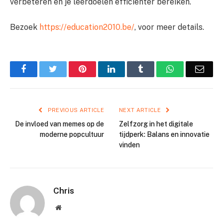
verbeteren en je leerdoelen efficiënter bereiken.
Bezoek
https://education2010.be/
, voor meer details.
Facebook
Twitter
Pinterest
LinkedIn
Tumblr
WhatsApp
Emai
PREVIOUS ARTICLE
NEXT ARTICLE
De invloed van memes op de
Zelfzorg in het digitale
moderne popcultuur
tijdperk: Balans en innovatie
vinden
Chris
Website