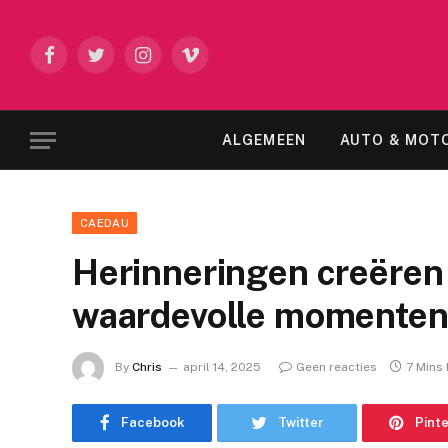
Facebook
Twitter
Instagram
Vimeo
ALGEMEEN
AUTO & MOT
CAEDAU
Herinneringen creëren
waardevolle momenten
By
Chris
april 14, 2025
Geen reacties
7 Mins
Facebook
Twitter
Pint