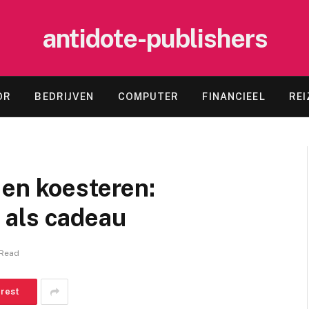
antidote-publishers
OR
BEDRIJVEN
COMPUTER
FINANCIEEL
REI
 en koesteren:
 als cadeau
 Read
erest