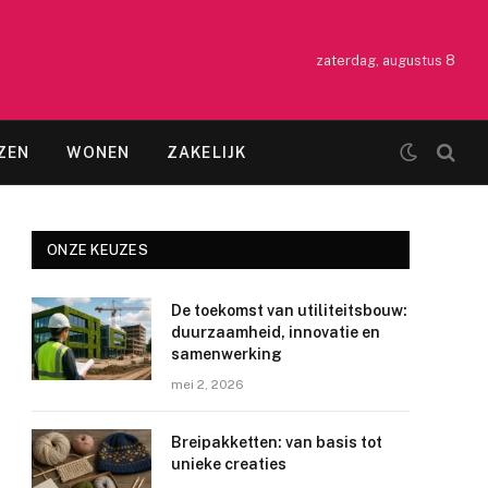
zaterdag, augustus 8
ZEN
WONEN
ZAKELIJK
ONZE KEUZES
De toekomst van utiliteitsbouw:
duurzaamheid, innovatie en
samenwerking
mei 2, 2026
Breipakketten: van basis tot
unieke creaties