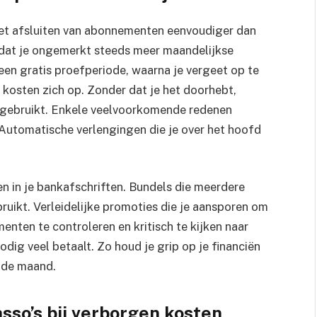
het afsluiten van abonnementen eenvoudiger dan
n dat je ongemerkt steeds meer maandelijkse
een gratis proefperiode, waarna je vergeet op te
osten zich op. Zonder dat je het doorhebt,
it gebruikt. Enkele veelvoorkomende redenen
utomatische verlengingen die je over het hoofd
en in je bankafschriften. Bundels die meerdere
ruikt. Verleidelijke promoties die je aansporen om
nten te controleren en kritisch te kijken naar
odig veel betaalt. Zo houd je grip op je financiën
n de maand.
sso’s bij verborgen kosten