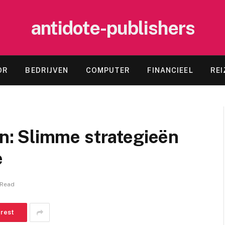
antidote-publishers
OR
BEDRIJVEN
COMPUTER
FINANCIEEL
REI
: Slimme strategieën
e
 Read
erest