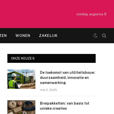
zondag, augustus 9
ZEN
WONEN
ZAKELIJK
ONZE KEUZES
De toekomst van utiliteitsbouw:
duurzaamheid, innovatie en
samenwerking
mei 2, 2026
Breipakketten: van basis tot
unieke creaties