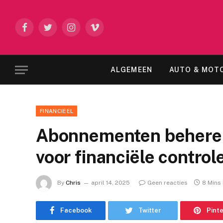
Facebook
Twitter
Instagram
Vimeo
ALGEMEEN
AUTO & MOT
FINANCIEEL
Abonnementen beheren
voor financiële control
By
Chris
april 14, 2025
Geen reacties
8 Mins
Facebook
Twitter
Pint