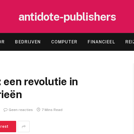
antidote-publishers
OR
BEDRIJVEN
COMPUTER
FINANCIEEL
REI
een revolutie in
rieën
Geen reacties
7 Mins Read
erest