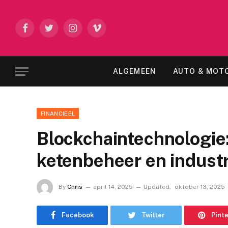
Facebook
Twitter
Instagram
Vimeo
ALGEMEEN
AUTO & MOT
FINANCIEEL
Blockchaintechnologie: 
ketenbeheer en indust
By
Chris
april 14, 2025
Updated:
oktober 13, 2025
Facebook
Twitter
Pint