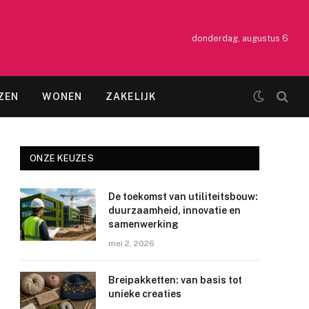
donderdag, augustus 6
ZEN
WONEN
ZAKELIJK
ONZE KEUZES
De toekomst van utiliteitsbouw:
duurzaamheid, innovatie en
samenwerking
mei 2, 2026
Breipakketten: van basis tot
unieke creaties