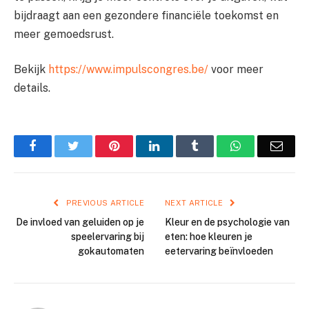
bijdraagt aan een gezondere financiële toekomst en
meer gemoedsrust.
Bekijk
https://www.impulscongres.be/
voor meer
details.
Facebook
Twitter
Pinterest
LinkedIn
Tumblr
WhatsApp
Emai
PREVIOUS ARTICLE
NEXT ARTICLE
De invloed van geluiden op je
Kleur en de psychologie van
speelervaring bij
eten: hoe kleuren je
gokautomaten
eetervaring beïnvloeden