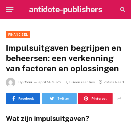
antidote-publishers
FINANCIEEL
Impulsuitgaven begrijpen en
beheersen: een verkenning
van factoren en oplossingen
By
Chris
april 14, 2025
Geen reacties
7 Mins Read
Facebook
Twitter
Pinterest
Wat zijn impulsuitgaven?