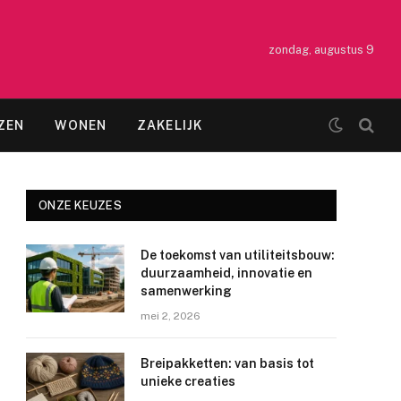
zondag, augustus 9
ZEN
WONEN
ZAKELIJK
ONZE KEUZES
De toekomst van utiliteitsbouw:
duurzaamheid, innovatie en
samenwerking
mei 2, 2026
Breipakketten: van basis tot
unieke creaties