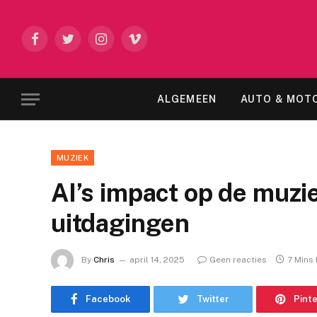
Facebook
Twitter
Instagram
Vimeo
ALGEMEEN
AUTO & MOT
MUZIEK
AI’s impact op de muzi
uitdagingen
By
Chris
april 14, 2025
Geen reacties
7 Mins
Facebook
Twitter
Pint