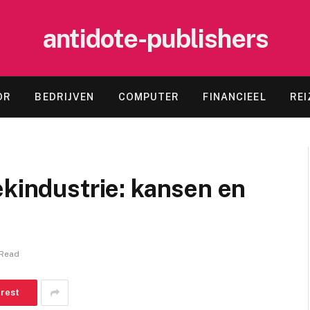
antidote-publishers
OR
BEDRIJVEN
COMPUTER
FINANCIEEL
REI
ekindustrie: kansen en
 Read
erest