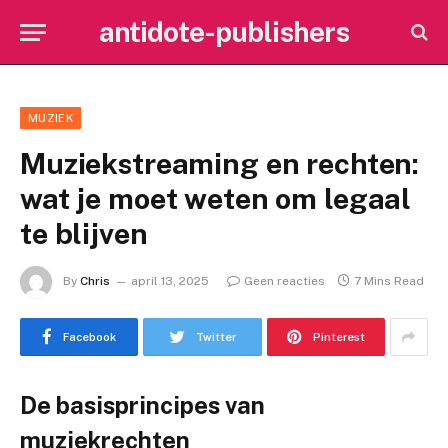
antidote-publishers
MUZIEK
Muziekstreaming en rechten:
wat je moet weten om legaal
te blijven
By
Chris
april 13, 2025
Geen reacties
7 Mins Read
Facebook
Twitter
Pinterest
De basisprincipes van
muziekrechten