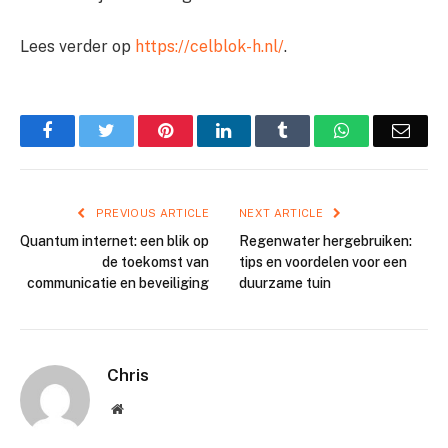
Lees verder op
https://celblok-h.nl/
.
Facebook
Twitter
Pinterest
LinkedIn
Tumblr
WhatsApp
Emai
PREVIOUS ARTICLE
NEXT ARTICLE
Quantum internet: een blik op
Regenwater hergebruiken:
de toekomst van
tips en voordelen voor een
communicatie en beveiliging
duurzame tuin
Chris
Website