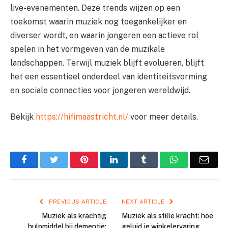
live-evenementen. Deze trends wijzen op een
toekomst waarin muziek nog toegankelijker en
diverser wordt, en waarin jongeren een actieve rol
spelen in het vormgeven van de muzikale
landschappen. Terwijl muziek blijft evolueren, blijft
het een essentieel onderdeel van identiteitsvorming
en sociale connecties voor jongeren wereldwijd.
Bekijk
https://hifimaastricht.nl/
voor meer details.
Facebook
Twitter
Pinterest
LinkedIn
Tumblr
WhatsApp
Emai
PREVIOUS ARTICLE
NEXT ARTICLE
Muziek als krachtig
Muziek als stille kracht: hoe
hulpmiddel bij dementie:
geluid je winkelervaring