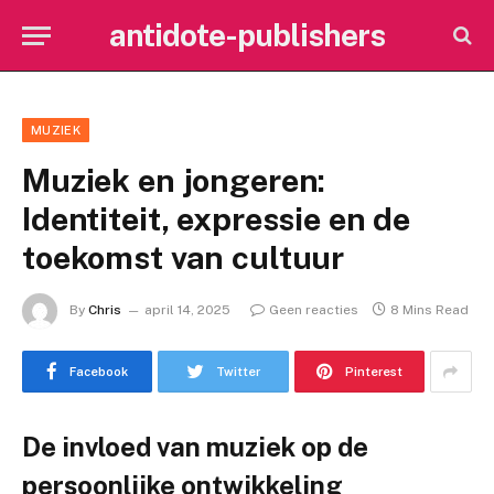
antidote-publishers
MUZIEK
Muziek en jongeren:
Identiteit, expressie en de
toekomst van cultuur
By
Chris
april 14, 2025
Geen reacties
8 Mins Read
Facebook
Twitter
Pinterest
De invloed van muziek op de
persoonlijke ontwikkeling