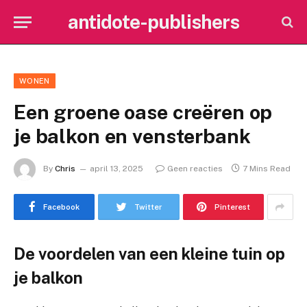
antidote-publishers
WONEN
Een groene oase creëren op
je balkon en vensterbank
By
Chris
april 13, 2025
Geen reacties
7 Mins Read
Facebook
Twitter
Pinterest
De voordelen van een kleine tuin op
je balkon