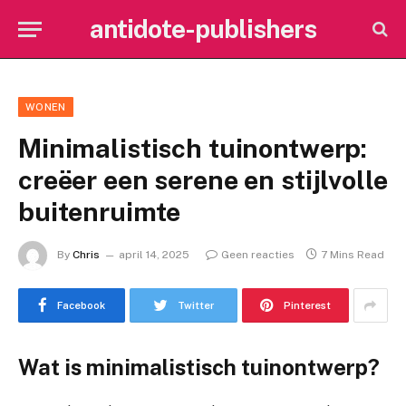
antidote-publishers
WONEN
Minimalistisch tuinontwerp:
creëer een serene en stijlvolle
buitenruimte
By
Chris
april 14, 2025
Geen reacties
7 Mins Read
Facebook
Twitter
Pinterest
Wat is minimalistisch tuinontwerp?