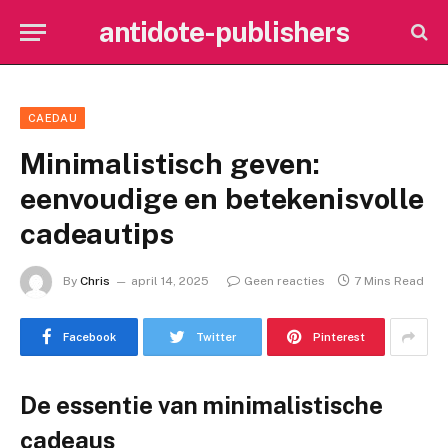
antidote-publishers
CAEDAU
Minimalistisch geven:
eenvoudige en betekenisvolle
cadeautips
By
Chris
april 14, 2025
Geen reacties
7 Mins Read
Facebook
Twitter
Pinterest
De essentie van minimalistische
cadeaus