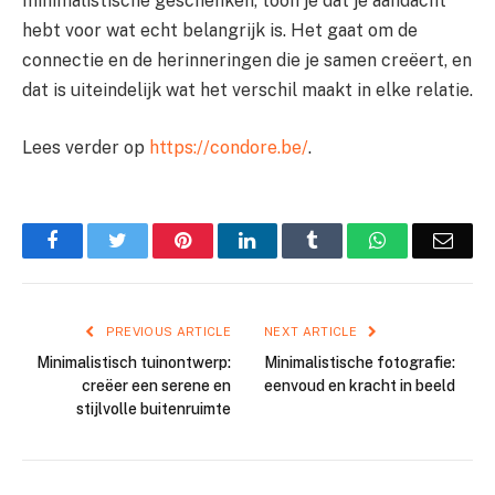
minimalistische geschenken, toon je dat je aandacht
hebt voor wat echt belangrijk is. Het gaat om de
connectie en de herinneringen die je samen creëert, en
dat is uiteindelijk wat het verschil maakt in elke relatie.
Lees verder op
https://condore.be/
.
Facebook
Twitter
Pinterest
LinkedIn
Tumblr
WhatsApp
Emai
PREVIOUS ARTICLE
NEXT ARTICLE
Minimalistisch tuinontwerp:
Minimalistische fotografie:
creëer een serene en
eenvoud en kracht in beeld
stijlvolle buitenruimte